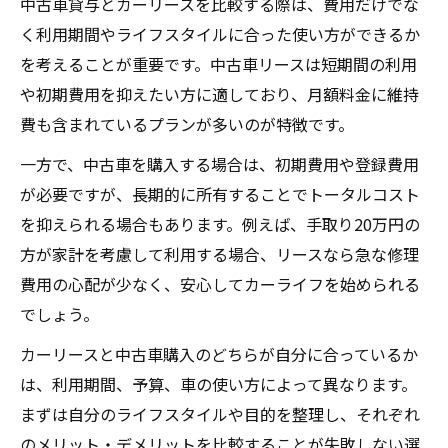
中古車貸与とカーリースを比較する際は、費用だけでな
方
く利用期間やライフスタイルに合った使い方ができるか
中古車サブスクのメリットと注意すべき点
を考えることが重要です。中古車リースは短期間の利用
家計管理に役立つ中古車サブスクの特徴解
や初期費用を抑えたい方に適しており、月額料金に維持
説
費も含まれているプランが多いのが特徴です。
家計にやさしい中古車貸与の活用術
一方で、中古車を購入する場合は、初期費用や登録費用
中古車貸与で家計負担を抑える方法を徹底
が必要ですが、長期的に所有することでトータルコスト
分析
を抑えられる場合もあります。例えば、手取り20万円の
中古車利用で月々のコストを最適化するポ
方が家計を考慮して利用する場合、リースなら急な修理
イント
費用の心配が少なく、安心してカーライフを始められる
中古車貸与の活用で節約できる維持費の実
でしょう。
態
カーリースと中古車購入のどちらが自分に合っているか
家計にやさしい中古車選びのチェックポイ
は、利用期間、予算、車の使い方によって異なります。
ント
まずは自分のライフスタイルや目的を整理し、それぞれ
中古車貸与と他サービスの家計比較を解説
のメリット・デメリットを比較することが失敗しない選