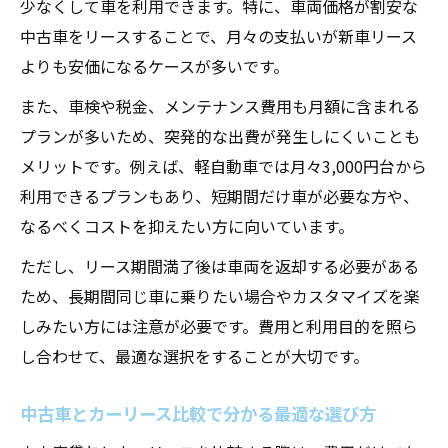
めか
少なくして車を利用できます。特に、車両価格が割安な
中古車をリースすることで、月々の支払いが新車リース
中古車カーリースのメリットとデメリット
よりも安価になるケースが多いです。
徹底比較
カーリース中古激安プランの特徴と選び方
また、車検や税金、メンテナンス費用も月額に含まれる
のコツ
プランが多いため、突発的な出費が発生しにくいことも
メリットです。例えば、軽自動車では月々3,000円台から
中古車をリースする際の審査基準とポイン
利用できるプランもあり、短期間だけ車が必要な方や、
ト
なるべくコストを抑えたい方に向いています。
中古車 カーリース1年だけの短期利用の実情
定額で安心！中古車サブスクの魅力
ただし、リース期間満了後は車両を返却する必要がある
ため、長期間同じ車に乗りたい場合やカスタマイズを楽
中古車サブスクの費用体系と月額支払いの
しみたい方には注意が必要です。費用と利用目的を照ら
仕組み
し合わせて、最適な選択をすることが大切です。
定額サービスで中古車を安心利用するポイ
ント
中古車とカーリース比較で分かる最適な選び方
中古車サブスクとカーリースの違いと選び