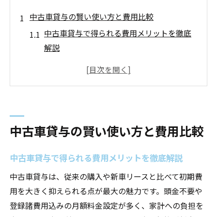
中古車貸与の賢い使い方と費用比較
中古車貸与で得られる費用メリットを徹底
解説
中古車とカーリース比較で分かる最適な選
び方
中古車貸与の費用内訳と維持費を分かりや
すく紹介
中古車 カーリース利用時の注意点と節約ポ
中古車貸与の賢い使い方と費用比較
イント
家計にやさしい中古車貸与の活用方法を伝
中古車貸与で得られる費用メリットを徹底解説
授
中古車貸与は、従来の購入や新車リースと比べて初期費
カーリースと中古車の得な選び方を解説
用を大きく抑えられる点が最大の魅力です。頭金不要や
中古車とカーリースどちらが家計におすす
登録諸費用込みの月額料金設定が多く、家計への負担を