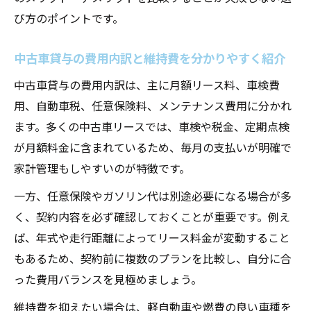
維持費を抑える中古車利用のコツとは
び方のポイントです。
中古車利用で維持費を節約する具体的な方
法
中古車貸与の費用内訳と維持費を分かりやすく紹介
中古車の車検・保険を賢く選ぶコツを紹介
中古車貸与の費用内訳は、主に月額リース料、車検費
中古車リース利用時の維持費を抑えるポイ
用、自動車税、任意保険料、メンテナンス費用に分かれ
ント
ます。多くの中古車リースでは、車検や税金、定期点検
が月額料金に含まれているため、毎月の支払いが明確で
月々一定の負担で中古車を使う工夫と実例
家計管理もしやすいのが特徴です。
カーリース中古車一覧から選ぶ節約術
中古車貸与ならではのメリットを深掘り
一方、任意保険やガソリン代は別途必要になる場合が多
く、契約内容を必ず確認しておくことが重要です。例え
中古車貸与が選ばれる理由と独自の魅力を
ば、年式や走行距離によってリース料金が変動すること
解説
もあるため、契約前に複数のプランを比較し、自分に合
中古車貸与のメリットと利用者の声を紹介
った費用バランスを見極めましょう。
中古車貸与で得られる自由なカーライフの
維持費を抑えたい場合は、軽自動車や燃費の良い車種を
実現